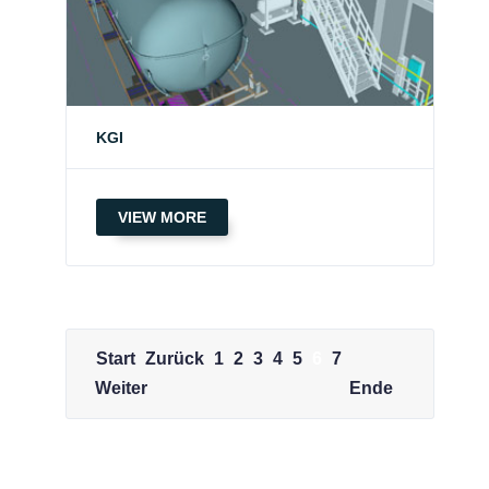
KGI
VIEW MORE
Start
Zurück
1
2
3
4
5
6
7
Weiter
Ende