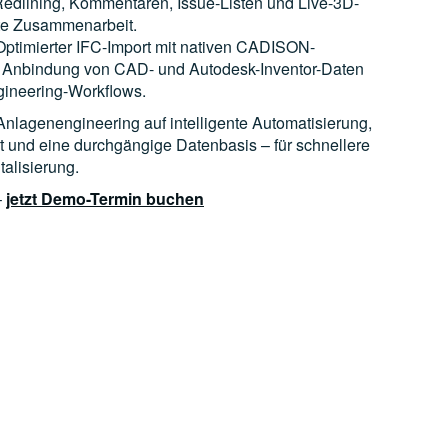
edlining, Kommentaren, Issue-Listen und Live-3D-
ente Zusammenarbeit.
ptimierter IFC-Import mit nativen CADISON-
e Anbindung von CAD- und Autodesk-Inventor-Daten
gineering-Workflows.
lagenengineering auf intelligente Automatisierung,
 und eine durchgängige Datenbasis – für schnellere
talisierung.
–
jetzt Demo-Termin buchen