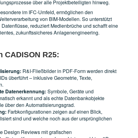
ngsprozesse über alle Projektbeteiligten hinweg.
nsbesondere im IFC-Umfeld, ermöglichen den
Weiterverarbeitung von BIM-Modellen. So unterstützt
tenflüsse, reduziert Medienbrüche und schafft eine
zientes, zukunftssicheres Anlagenengineering.
on CADISON R25:
lisierung:
R&I-Fließbilder in PDF-Form werden direkt
Ds überführt – inklusive Geometrie, Texte,
n.
zte Datenerkennung:
Symbole, Geräte und
atisch erkannt und als echte Datenbankobjekte
olle über den Automatisierungsgrad.
ng:
Farbkonfigurationen zeigen auf einen Blick,
alisiert sind und welche noch aus der ursprünglichen
e Design Reviews mit grafischen