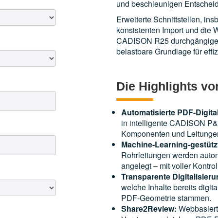
und beschleunigen Entscheidu
Erweiterte Schnittstellen, i
konsistenten Import und die 
CADISON R25 durchgängige Da
belastbare Grundlage für effi
Die Highlights v
Automatisierte PDF-Digita
in intelligente CADISON P&I
Komponenten und Leitunge
Machine-Learning-gestüt
Rohrleitungen werden autom
angelegt – mit voller Kontr
Transparente Digitalisieru
welche Inhalte bereits digit
PDF-Geometrie stammen.
Share2Review:
Webbasiert