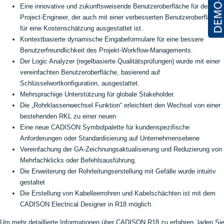
Eine innovative und zukunftsweisende Benutzeroberfläche für den
Project-Engineer, der auch mit einer verbesserten Benutzeroberfläche
für eine Kostenschätzung ausgestattet ist.
Kontextbasierte dynamische Eingabeformulare für eine bessere
Benutzerfreundlichkeit des Projekt-Workflow-Managements.
Der Logic Analyzer (regelbasierte Qualitätsprüfungen) wurde mit einer
vereinfachten Benutzeroberfläche, basierend auf
Schlüsselwortkonfiguration, ausgestattet.
Mehrsprachige Unterstützung für globale Stakeholder.
Die „Rohrklassenwechsel Funktion“ erleichtert den Wechsel von einer
bestehenden RKL zu einer neuen
Eine neue CADISON Symbolpalette für kundenspezifische
Anforderungen oder Standardisierung auf Unternehmensebene
Vereinfachung der GA-Zeichnungsaktualisierung und Reduzierung von
Mehrfachklicks oder Befehlsausführung.
Die Erweiterung der Rohrleitungserstellung mit Gefälle wurde intuitiv
gestaltet
Die Erstellung von Kabelleerrohren und Kabelschächten ist mit dem
CADISON Electrical Designer in R18 möglich.
Um mehr detaillierte Informationen über CADISON R18 zu erfahren, laden Si